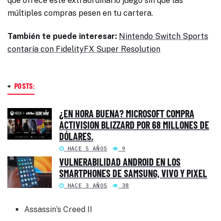
que ofrece este extraordinario juego sin que las
múltiples compras pesen en tu cartera.
También te puede interesar:
Nintendo Switch Sports
contaría con FidelityFX Super Resolution
+
POSTS:
¿EN HORA BUENA? MICROSOFT COMPRA
ACTIVISION BLIZZARD POR 68 MILLONES DE
DÓLARES.
HACE 5 AÑOS
9
VULNERABILIDAD ANDROID EN LOS
SMARTPHONES DE SAMSUNG, VIVO Y PIXEL
HACE 3 AÑOS
38
Assassin’s Creed II