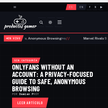
✉
ES
EN
f
X
▶
//
Guide to Safe, Anonymous Browsing
Marvel Rivals 9.5 r
EN VIVO
hoy
PRODUCTOS GAMER — NOTICIAS, A
SIN CATEGORÍA
ONLYFANS WITHOUT AN
ACCOUNT: A PRIVACY‑FOCUSED
GUIDE TO SAFE, ANONYMOUS
POR
Carlos G
HOY
BROWSING
POR
Carlos G
HACE 9 DÍAS
POR
Damian P
HOY
LEER ARTÍCULO