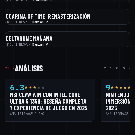
OCARINA OF TIME: REMASTERIZACIÓN
NOTICIAS
HACE 1 MES
POR
Damian P
DELTARUNE MAÑANA
NOTICIAS
HACE 1 MES
POR
Damian P
ANÁLISIS
02 /
VER TODOS →
6.3
9
★★★
★
★
★★★★★
MSI CLAW A1M CON INTEL CORE
NINTENDO S
ULTRA 5 135H: RESEÑA COMPLETA
INMERSIÓN Q
Y EXPERIENCIA DE JUEGO EN 2025
2025
ANÁLISIS
HACE 1 AÑO
ANÁLISIS
HACE 2 