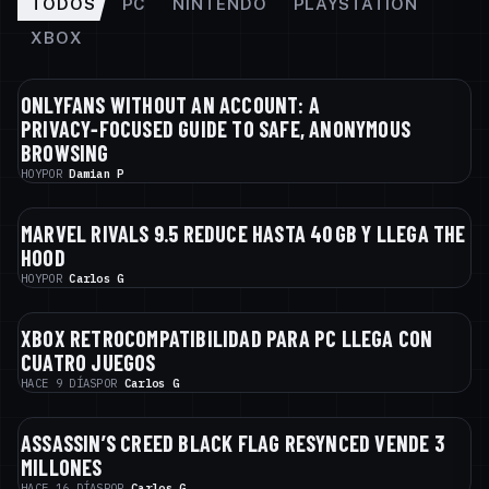
TODOS
PC
NINTENDO
PLAYSTATION
XBOX
ONLYFANS WITHOUT AN ACCOUNT: A
SIN CATEGORÍA
PRIVACY‑FOCUSED GUIDE TO SAFE, ANONYMOUS
BROWSING
HOY
POR
Damian P
MARVEL RIVALS 9.5 REDUCE HASTA 40 GB Y LLEGA THE
NOTICIAS
HOOD
HOY
POR
Carlos G
XBOX RETROCOMPATIBILIDAD PARA PC LLEGA CON
NOTICIAS
CUATRO JUEGOS
HACE 9 DÍAS
POR
Carlos G
ASSASSIN’S CREED BLACK FLAG RESYNCED VENDE 3
NOTICIAS
MILLONES
HACE 16 DÍAS
POR
Carlos G