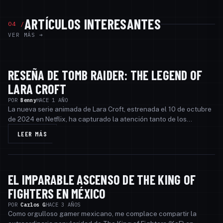
ARTÍCULOS INTERESANTES
04 /
VER MÁS →
RESEÑA DE TOMB RAIDER: THE LEGEND OF
INTERESANTE
LARA CROFT
POR
Benny
HACE 1 AÑO
La nueva serie animada de Lara Croft, estrenada el 10 de octubre
de 2024 en Netflix, ha capturado la atención tanto de los
seguidores de la saga como de aquello…
LEER MÁS
EL IMPARABLE ASCENSO DE THE KING OF
INTERESANTE
FIGHTERS EN MÉXICO
POR
Carlos G
HACE 3 AÑOS
Como orgulloso gamer mexicano, me complace compartir la