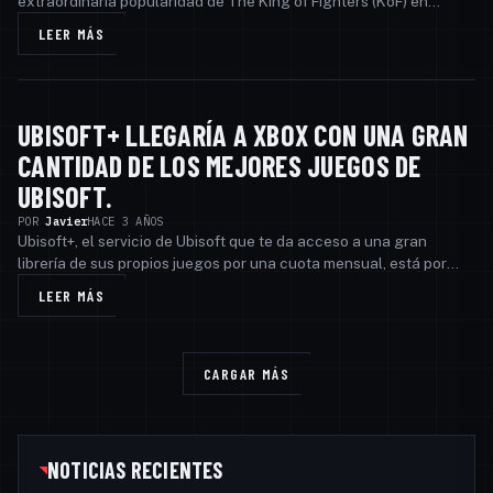
extraordinaria popularidad de The King of Fighters (KoF) en
nuestra vibrante comunidad. Esta icónica ser…
LEER MÁS
UBISOFT+ LLEGARÍA A XBOX CON UNA GRAN
INTERESANTE
CANTIDAD DE LOS MEJORES JUEGOS DE
UBISOFT.
POR
Javier
HACE 3 AÑOS
Ubisoft+, el servicio de Ubisoft que te da acceso a una gran
librería de sus propios juegos por una cuota mensual, está por
llegar a las consolas Xbox. Inicialm…
LEER MÁS
CARGAR MÁS
NOTICIAS RECIENTES