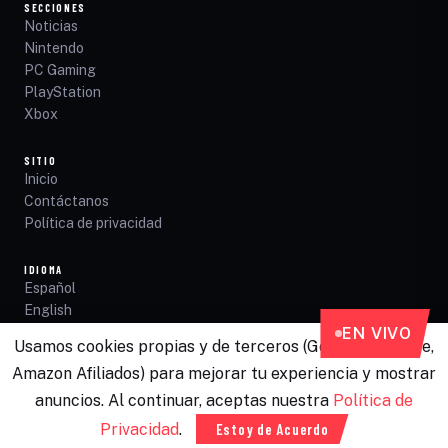
SECCIONES
Noticias
Nintendo
PC Gaming
PlayStation
Xbox
SITIO
Inicio
Contáctanos
Política de privacidad
IDIOMA
Español
English
EN VIVO
Usamos cookies propias y de terceros (Google AdSense,
Amazon Afiliados) para mejorar tu experiencia y mostrar
©
2026
Productos Gamer · Todos los derechos reservados
Privacidad
Contacto
anuncios. Al continuar, aceptas nuestra
Política de
Privacidad
.
Estoy de Acuerdo