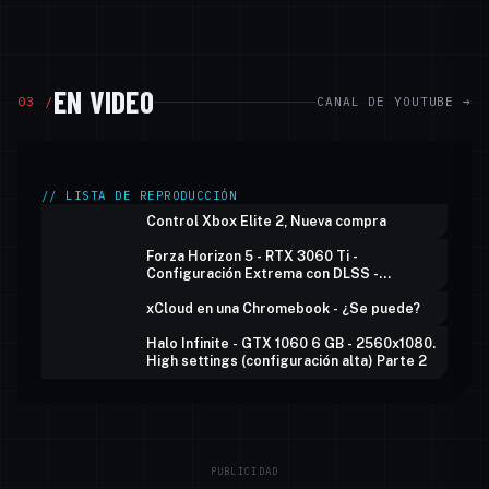
EN VIDEO
¿CÓMO CONECTAR MÚLTIPLES MONITORES A
03 /
CANAL DE YOUTUBE →
UNA MACBOOK AIR M1 O M2?
// LISTA DE REPRODUCCIÓN
Control Xbox Elite 2, Nueva compra
Forza Horizon 5 - RTX 3060 Ti -
Configuración Extrema con DLSS -
UltraWide
xCloud en una Chromebook - ¿Se puede?
Halo Infinite - GTX 1060 6 GB - 2560x1080.
High settings (configuración alta) Parte 2
PUBLICIDAD