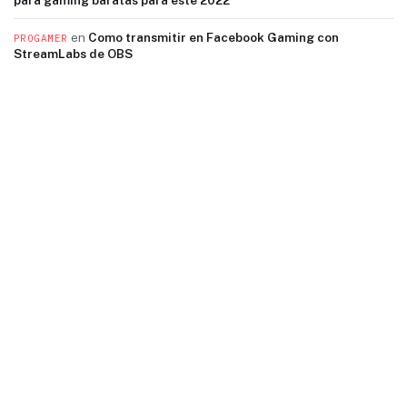
para gaming baratas para este 2022
en
Como transmitir en Facebook Gaming con
PROGAMER
StreamLabs de OBS