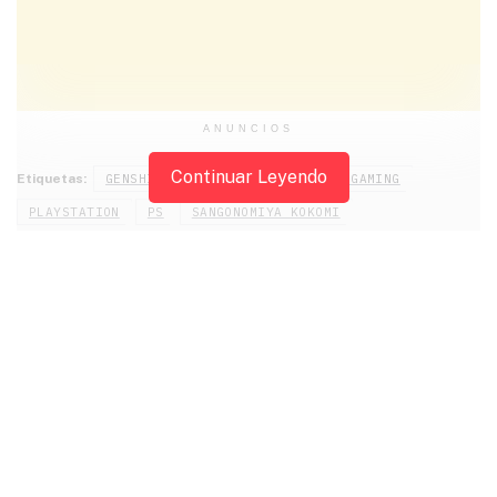
ANUNCIOS
Continuar Leyendo
Etiquetas:
GENSHIN IMPACT
KOKOMI
PC GAMING
PLAYSTATION
PS
SANGONOMIYA KOKOMI