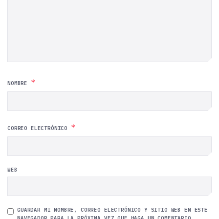
*
NOMBRE
*
CORREO ELECTRÓNICO
WEB
GUARDAR MI NOMBRE, CORREO ELECTRÓNICO Y SITIO WEB EN ESTE
NAVEGADOR PARA LA PRÓXIMA VEZ QUE HAGA UN COMENTARIO.