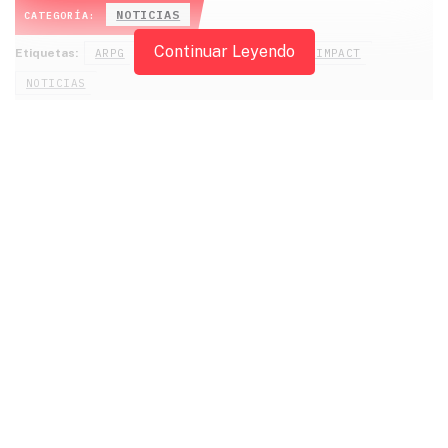
NOTICIAS
CATEGORÍA:
Continuar Leyendo
Etiquetas:
ARPG
GEFORCE NOW
GENSHIN IMPACT
NOTICIAS