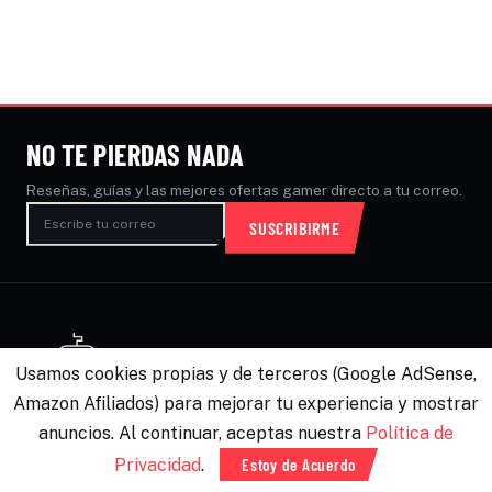
NO TE PIERDAS NADA
Reseñas, guías y las mejores ofertas gamer directo a tu correo.
SUSCRIBIRME
Usamos cookies propias y de terceros (Google AdSense,
Amazon Afiliados) para mejorar tu experiencia y mostrar
Noticias, análisis y guías de videojuegos para
México, Estados Unidos y Latinoamérica. Te
anuncios. Al continuar, aceptas nuestra
Política de
ayudamos a elegir mejor.
Privacidad
.
Estoy de Acuerdo