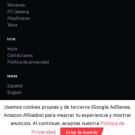
Nintendo
PC Gaming
PlayStation
Xbox
SITIO
Inicio
Contáctanos
Política de privacidad
IDIOMA
Español
English
Usamos cookies propias y de terceros (Google AdSense,
©
2026
Productos Gamer · Todos los derechos reservados
Amazon Afiliados) para mejorar tu experiencia y mostrar
Privacidad
Contacto
anuncios. Al continuar, aceptas nuestra
Política de
Como Asociado de Amazon, Productos Gamer gana por las compras que califican.
Privacidad
.
Estoy de Acuerdo