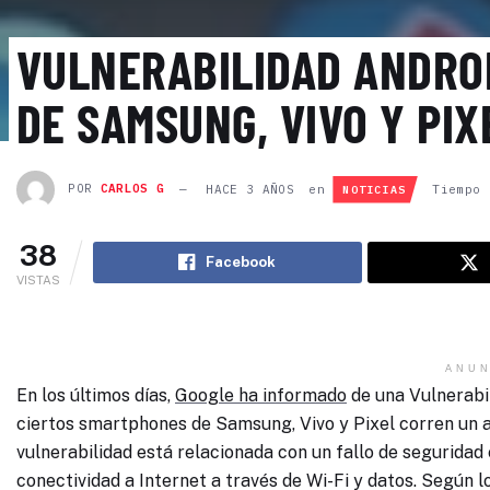
VULNERABILIDAD ANDRO
DE SAMSUNG, VIVO Y PIX
POR
CARLOS G
HACE 3 AÑOS
en
Tiempo 
NOTICIAS
38
Facebook
VISTAS
ANUN
En los últimos días,
Google ha informado
de una Vulnerabil
ciertos smartphones de Samsung, Vivo y Pixel corren un a
vulnerabilidad está relacionada con un fallo de seguridad
conectividad a Internet a través de Wi-Fi y datos. Según l