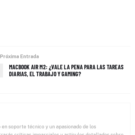
Próxima Entrada
MACBOOK AIR M2: ¿VALE LA PENA PARA LAS TAREAS
DIARIAS, EL TRABAJO Y GAMING?
 en soporte técnico y un apasionado de los
rarás críticas imparciales y artículos detallados sobre