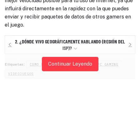
mejor velocidad posible para tu uso de Internet, ya que
influirá directamente en la rapidez con la que puedes
enviar y recibir paquetes de datos de otros gamers en
el juego.
2.
¿DÓNDE VIVO GEOGRÁFICAMENTE HABLANDO (REGIÓN DEL
ISP)?
Continuar Leyendo
Etiquetas:
COMO HACER
LAG
ONLINE
PC GAMING
VIDEOJUEGOS