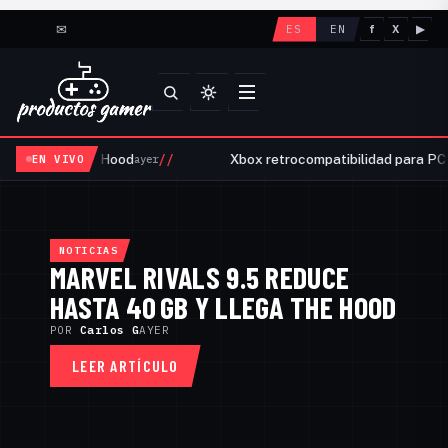
✉
ES
EN
f
X
▶
//
 y llega The Hood
Xbox retrocompatibilidad para PC lle
EN VIVO
ayer
PRODUCTOS GAMER — NOTICIAS, A
NOTICIAS
MARVEL RIVALS 9.5 REDUCE
HASTA 40 GB Y LLEGA THE HOOD
POR
POR
Carlos G
Carlos G
AYER
HACE 17 DÍAS
POR
Carlos G
HACE 10 DÍAS
LEER ARTÍCULO