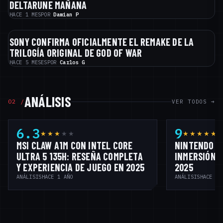
DELTARUNE MAÑANA
NOTICIAS
HACE 1 MES
POR
Damian P
SONY CONFIRMA OFICIALMENTE EL REMAKE DE LA
NOTICIAS
TRILOGÍA ORIGINAL DE GOD OF WAR
HACE 5 MESES
POR
Carlos G
ANÁLISIS
02 /
VER TODOS →
6.3
9
★★★
★
★
★★★★★
MSI CLAW A1M CON INTEL CORE
NINTENDO S
ULTRA 5 135H: RESEÑA COMPLETA
INMERSIÓN Q
Y EXPERIENCIA DE JUEGO EN 2025
2025
ANÁLISIS
HACE 1 AÑO
ANÁLISIS
HACE 2 