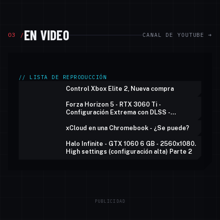
EN VIDEO
¿CÓMO CONECTAR MÚLTIPLES MONITORES A
03 /
CANAL DE YOUTUBE →
UNA MACBOOK AIR M1 O M2?
// LISTA DE REPRODUCCIÓN
Control Xbox Elite 2, Nueva compra
Forza Horizon 5 - RTX 3060 Ti -
Configuración Extrema con DLSS -
UltraWide
xCloud en una Chromebook - ¿Se puede?
Halo Infinite - GTX 1060 6 GB - 2560x1080.
High settings (configuración alta) Parte 2
PUBLICIDAD