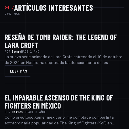
ARTÍCULOS INTERESANTES
04 /
VER MÁS →
RESEÑA DE TOMB RAIDER: THE LEGEND OF
INTERESANTE
LARA CROFT
POR
Benny
HACE 1 AÑO
La nueva serie animada de Lara Croft, estrenada el 10 de octubre
de 2024 en Netflix, ha capturado la atención tanto de los
seguidores de la saga como de aquello…
LEER MÁS
EL IMPARABLE ASCENSO DE THE KING OF
INTERESANTE
FIGHTERS EN MÉXICO
POR
Carlos G
HACE 3 AÑOS
Como orgulloso gamer mexicano, me complace compartir la
extraordinaria popularidad de The King of Fighters (KoF) en
nuestra vibrante comunidad. Esta icónica ser…