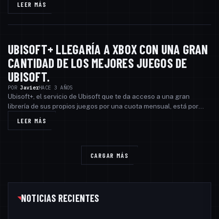
LEER MÁS
UBISOFT+ LLEGARÍA A XBOX CON UNA GRAN
INTERESANTE
CANTIDAD DE LOS MEJORES JUEGOS DE
UBISOFT.
POR
Javier
HACE 3 AÑOS
Ubisoft+, el servicio de Ubisoft que te da acceso a una gran
librería de sus propios juegos por una cuota mensual, está por
llegar a las consolas Xbox. Inicialm…
LEER MÁS
CARGAR MÁS
NOTICIAS RECIENTES