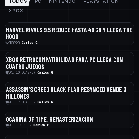
TODOS
PC
NINTENDO
PLAYSTATION
XBOX
MARVEL RIVALS 9.5 REDUCE HASTA 40 GB Y LLEGA THE
NOTICIAS
HOOD
AYER
POR
Carlos G
XBOX RETROCOMPATIBILIDAD PARA PC LLEGA CON
NOTICIAS
CUATRO JUEGOS
HACE 10 DÍAS
POR
Carlos G
ASSASSIN’S CREED BLACK FLAG RESYNCED VENDE 3
NOTICIAS
MILLONES
HACE 17 DÍAS
POR
Carlos G
OCARINA OF TIME: REMASTERIZACIÓN
NOTICIAS
HACE 1 MES
POR
Damian P